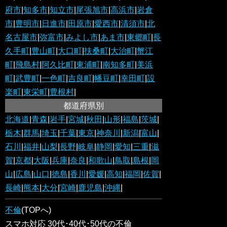
府市
|
知多市
|
知立市
|
尾張旭市
|
高浜市
|
岩倉
市
|
豊明市
|
日進市
|
田原市
|
愛西市
|
清須市
|
北
名古屋市
|
弥富市
|
みよし市
|
あま市
|
東郷町
|
長
久手町
|
豊山町
|
大口町
|
扶桑町
|
大治町
|
蟹江
町
|
飛島村
|
阿久比町
|
東浦町
|
南知多町
|
美浜
町
|
武豊町
|
一色町
|
吉良町
|
幡豆町
|
幸田町
|
設
楽町
|
東栄町
|
豊根村
|
都道府県別
北海道
|
青森
|
岩手
|
宮城
|
秋田
|
山形
|
福島
|
茨城
|
栃木
|
群馬
|
埼玉
|
千葉
|
東京
|
神奈川
|
新潟
|
富山
|
石川
|
福井
|
山梨
|
長野
|
岐阜
|
静岡
|
愛知
|
三重
|
滋
賀
|
京都
|
大阪
|
兵庫
|
奈良
|
和歌山
|
鳥取
|
島根
|
岡
山
|
広島
|
山口
|
徳島
|
香川
|
愛媛
|
高知
|
福岡
|
佐賀
|
長崎
|
熊本
|
大分
|
宮崎
|
鹿児島
|
沖縄
|
不倫
(TOPへ)
スマホ対応 30代･40代･50代の不倫