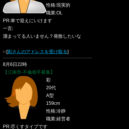
性格:現実的
職業:OL
PR:車で迎えにいけます
一言:
溜まってる人いません？発散したいな
[
彩さんのアドレスを受け取る
]
8月6日22時
【江南市-不倫相手募集】
彩
20代
A型
159cm
性格:冷静
職業:経営者
PR:尽くすタイプです