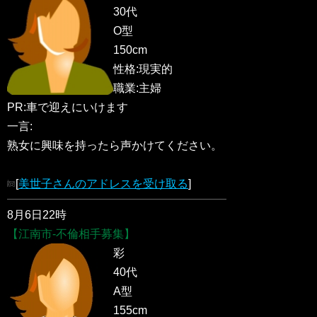
30代
O型
150cm
性格:現実的
職業:主婦
PR:車で迎えにいけます
一言:
熟女に興味を持ったら声かけてください。
[
美世子さんのアドレスを受け取る
]
8月6日22時
【江南市-不倫相手募集】
彩
40代
A型
155cm