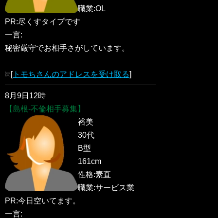
職業:OL
PR:尽くすタイプです
一言:
秘密厳守でお相手さがしています。
[
トモちさんのアドレスを受け取る
]
8月9日12時
【島根-不倫相手募集】
裕美
30代
B型
161cm
性格:素直
職業:サービス業
PR:今日空いてます。
一言: