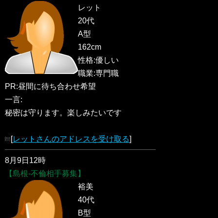
レット
20代
A型
162cm
性格:優しい
職業:専門職
PR:昼間に待ち合わせ希望
一言:
秘密は守ります。楽しみたいです
[
レットさんのアドレスを受け取る
]
8月9日12時
【島根-不倫相手募集】
裕美
40代
B型