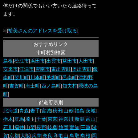
体だけの関係でもいい方いたら連絡待って
ます。
[
裕美さんのアドレスを受け取る
]
おすすめリンク
市町村別検索
島根
|
松江市
|
浜田市
|
出雲市
|
益田市
|
大田市
|
安来市
|
江津市
|
雲南市
|
東出雲町
|
奥出雲町
|
飯
南町
|
斐川町
|
川本町
|
美郷町
|
邑南町
|
津和野
町
|
吉賀町
|
海士町
|
西ノ島町
|
知夫村
|
隠岐の島
町
|
都道府県別
北海道
|
青森
|
岩手
|
宮城
|
秋田
|
山形
|
福島
|
茨城
|
栃木
|
群馬
|
埼玉
|
千葉
|
東京
|
神奈川
|
新潟
|
富山
|
石川
|
福井
|
山梨
|
長野
|
岐阜
|
静岡
|
愛知
|
三重
|
滋
賀
|
京都
|
大阪
|
兵庫
|
奈良
|
和歌山
|
鳥取
|
島根
|
岡