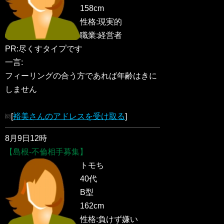
158cm
性格:現実的
職業:経営者
PR:尽くすタイプです
一言:
フィーリングの合う方であれば年齢はきに
しません
[
裕美さんのアドレスを受け取る
]
8月9日12時
【島根-不倫相手募集】
トモち
40代
B型
162cm
性格:負けず嫌い