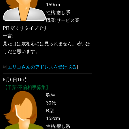
159cm
性格:癒し系
職業:サービス業
PR:尽くすタイプです
一言:
見た目は歳相応には見られません。若いほ
うだと思います。
[
エリコさんのアドレスを受け取る
]
8月6日16時
【千葉-不倫相手募集】
弥生
30代
B型
152cm
性格:癒し系