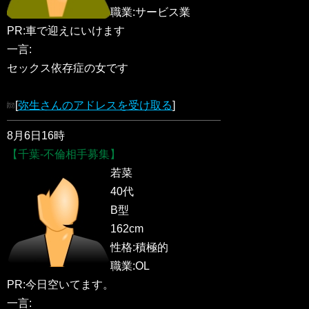
職業:サービス業
PR:車で迎えにいけます
一言:
セックス依存症の女です
[
弥生さんのアドレスを受け取る
]
8月6日16時
【千葉-不倫相手募集】
若菜
40代
B型
162cm
性格:積極的
職業:OL
PR:今日空いてます。
一言: