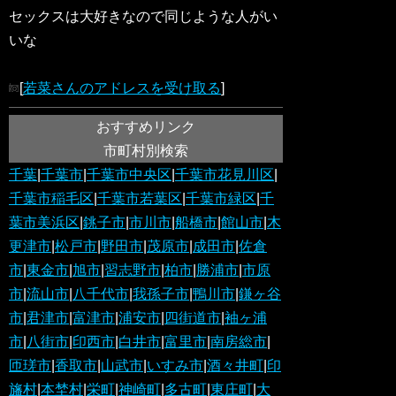
セックスは大好きなので同じような人がい
いな
[
若菜さんのアドレスを受け取る
]
おすすめリンク
市町村別検索
千葉
|
千葉市
|
千葉市中央区
|
千葉市花見川区
|
千葉市稲毛区
|
千葉市若葉区
|
千葉市緑区
|
千
葉市美浜区
|
銚子市
|
市川市
|
船橋市
|
館山市
|
木
更津市
|
松戸市
|
野田市
|
茂原市
|
成田市
|
佐倉
市
|
東金市
|
旭市
|
習志野市
|
柏市
|
勝浦市
|
市原
市
|
流山市
|
八千代市
|
我孫子市
|
鴨川市
|
鎌ヶ谷
市
|
君津市
|
富津市
|
浦安市
|
四街道市
|
袖ヶ浦
市
|
八街市
|
印西市
|
白井市
|
富里市
|
南房総市
|
匝瑳市
|
香取市
|
山武市
|
いすみ市
|
酒々井町
|
印
旛村
|
本埜村
|
栄町
|
神崎町
|
多古町
|
東庄町
|
大