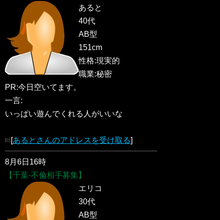
あると
40代
AB型
151cm
性格:現実的
職業:秘密
PR:今日空いてます。
一言:
いっぱい遊んでくれる人がいいな
[
あるとさんのアドレスを受け取る
]
8月6日16時
【千葉-不倫相手募集】
エリコ
30代
AB型