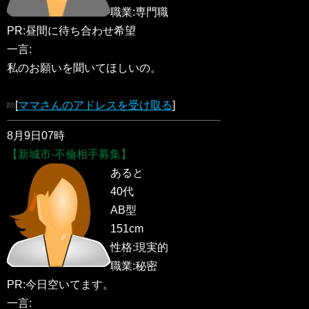
職業:専門職
PR:昼間に待ち合わせ希望
一言:
私のお願いを聞いてほしいの。
[
ママさんのアドレスを受け取る
]
8月9日07時
【新城市-不倫相手募集】
あると
40代
AB型
151cm
性格:現実的
職業:秘密
PR:今日空いてます。
一言: