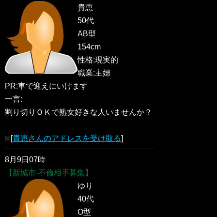
貴恵
50代
AB型
154cm
性格:現実的
職業:主婦
PR:車で迎えにいけます
一言:
割り切りＯＫで熟女好きな人いませんか？
[
貴恵さんのアドレスを受け取る
]
8月9日07時
【新城市-不倫相手募集】
ゆり
40代
O型