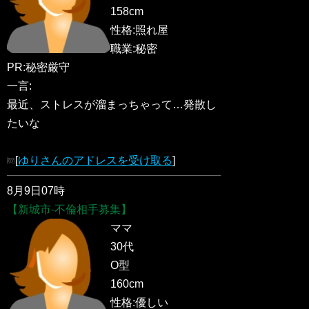
158cm
性格:照れ屋
職業:秘密
PR:秘密厳守
一言:
最近、ストレスが溜まっちゃって…発散し
たいな
[
ゆりさんのアドレスを受け取る
]
8月9日07時
【新城市-不倫相手募集】
ママ
30代
O型
160cm
性格:優しい