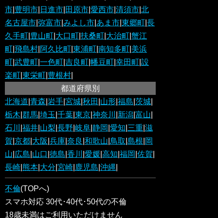
市
|
豊明市
|
日進市
|
田原市
|
愛西市
|
清須市
|
北
名古屋市
|
弥富市
|
みよし市
|
あま市
|
東郷町
|
長
久手町
|
豊山町
|
大口町
|
扶桑町
|
大治町
|
蟹江
町
|
飛島村
|
阿久比町
|
東浦町
|
南知多町
|
美浜
町
|
武豊町
|
一色町
|
吉良町
|
幡豆町
|
幸田町
|
設
楽町
|
東栄町
|
豊根村
|
都道府県別
北海道
|
青森
|
岩手
|
宮城
|
秋田
|
山形
|
福島
|
茨城
|
栃木
|
群馬
|
埼玉
|
千葉
|
東京
|
神奈川
|
新潟
|
富山
|
石川
|
福井
|
山梨
|
長野
|
岐阜
|
静岡
|
愛知
|
三重
|
滋
賀
|
京都
|
大阪
|
兵庫
|
奈良
|
和歌山
|
鳥取
|
島根
|
岡
山
|
広島
|
山口
|
徳島
|
香川
|
愛媛
|
高知
|
福岡
|
佐賀
|
長崎
|
熊本
|
大分
|
宮崎
|
鹿児島
|
沖縄
|
不倫
(TOPへ)
スマホ対応 30代･40代･50代の不倫
18歳未満はご利用いただけません