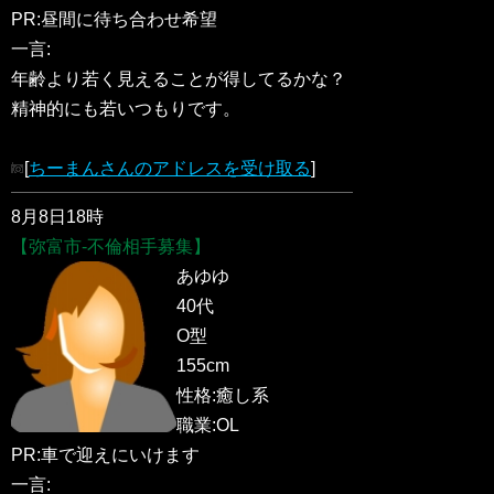
PR:昼間に待ち合わせ希望
一言:
年齢より若く見えることが得してるかな？
精神的にも若いつもりです。
[
ちーまんさんのアドレスを受け取る
]
8月8日18時
【弥富市-不倫相手募集】
あゆゆ
40代
O型
155cm
性格:癒し系
職業:OL
PR:車で迎えにいけます
一言: