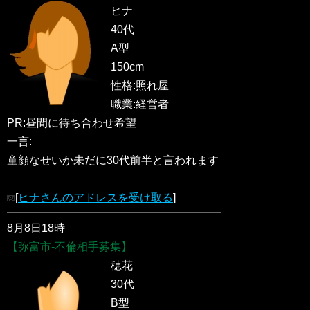
ヒナ
40代
A型
150cm
性格:照れ屋
職業:経営者
PR:昼間に待ち合わせ希望
一言:
童顔なせいか未だに30代前半と言われます
[
ヒナさんのアドレスを受け取る
]
8月8日18時
【弥富市-不倫相手募集】
穂花
30代
B型