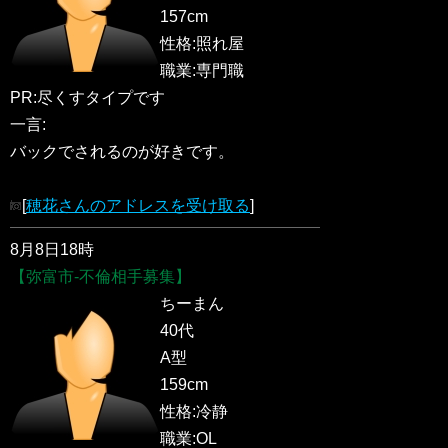
157cm
性格:照れ屋
職業:専門職
PR:尽くすタイプです
一言:
バックでされるのが好きです。
[
穂花さんのアドレスを受け取る
]
8月8日18時
【弥富市-不倫相手募集】
ちーまん
40代
A型
159cm
性格:冷静
職業:OL