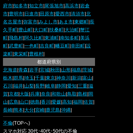
府市
|
知多市
|
知立市
|
尾張旭市
|
高浜市
|
岩倉
市
|
豊明市
|
日進市
|
田原市
|
愛西市
|
清須市
|
北
名古屋市
|
弥富市
|
みよし市
|
あま市
|
東郷町
|
長
久手町
|
豊山町
|
大口町
|
扶桑町
|
大治町
|
蟹江
町
|
飛島村
|
阿久比町
|
東浦町
|
南知多町
|
美浜
町
|
武豊町
|
一色町
|
吉良町
|
幡豆町
|
幸田町
|
設
楽町
|
東栄町
|
豊根村
|
都道府県別
北海道
|
青森
|
岩手
|
宮城
|
秋田
|
山形
|
福島
|
茨城
|
栃木
|
群馬
|
埼玉
|
千葉
|
東京
|
神奈川
|
新潟
|
富山
|
石川
|
福井
|
山梨
|
長野
|
岐阜
|
静岡
|
愛知
|
三重
|
滋
賀
|
京都
|
大阪
|
兵庫
|
奈良
|
和歌山
|
鳥取
|
島根
|
岡
山
|
広島
|
山口
|
徳島
|
香川
|
愛媛
|
高知
|
福岡
|
佐賀
|
長崎
|
熊本
|
大分
|
宮崎
|
鹿児島
|
沖縄
|
不倫
(TOPへ)
スマホ対応 30代･40代･50代の不倫