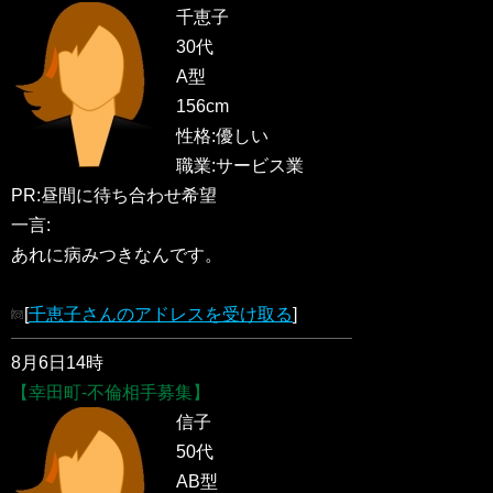
千恵子
30代
A型
156cm
性格:優しい
職業:サービス業
PR:昼間に待ち合わせ希望
一言:
あれに病みつきなんです。
[
千恵子さんのアドレスを受け取る
]
8月6日14時
【幸田町-不倫相手募集】
信子
50代
AB型