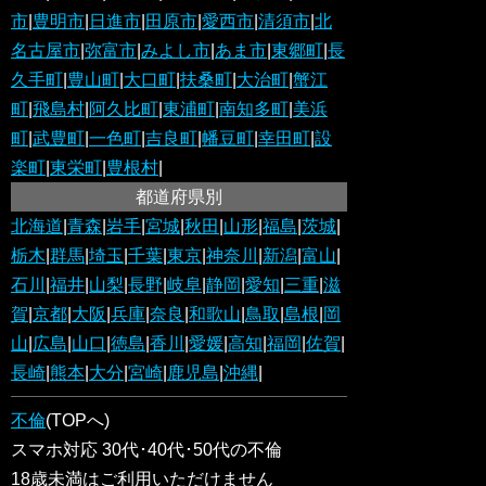
市
|
豊明市
|
日進市
|
田原市
|
愛西市
|
清須市
|
北
名古屋市
|
弥富市
|
みよし市
|
あま市
|
東郷町
|
長
久手町
|
豊山町
|
大口町
|
扶桑町
|
大治町
|
蟹江
町
|
飛島村
|
阿久比町
|
東浦町
|
南知多町
|
美浜
町
|
武豊町
|
一色町
|
吉良町
|
幡豆町
|
幸田町
|
設
楽町
|
東栄町
|
豊根村
|
都道府県別
北海道
|
青森
|
岩手
|
宮城
|
秋田
|
山形
|
福島
|
茨城
|
栃木
|
群馬
|
埼玉
|
千葉
|
東京
|
神奈川
|
新潟
|
富山
|
石川
|
福井
|
山梨
|
長野
|
岐阜
|
静岡
|
愛知
|
三重
|
滋
賀
|
京都
|
大阪
|
兵庫
|
奈良
|
和歌山
|
鳥取
|
島根
|
岡
山
|
広島
|
山口
|
徳島
|
香川
|
愛媛
|
高知
|
福岡
|
佐賀
|
長崎
|
熊本
|
大分
|
宮崎
|
鹿児島
|
沖縄
|
不倫
(TOPへ)
スマホ対応 30代･40代･50代の不倫
18歳未満はご利用いただけません