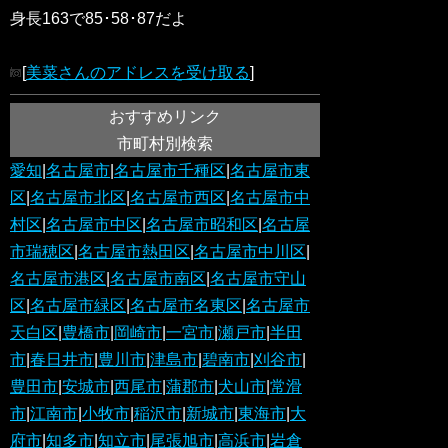
身長163で85･58･87だよ
[
美菜さんのアドレスを受け取る
]
おすすめリンク
市町村別検索
愛知
|
名古屋市
|
名古屋市千種区
|
名古屋市東
区
|
名古屋市北区
|
名古屋市西区
|
名古屋市中
村区
|
名古屋市中区
|
名古屋市昭和区
|
名古屋
市瑞穂区
|
名古屋市熱田区
|
名古屋市中川区
|
名古屋市港区
|
名古屋市南区
|
名古屋市守山
区
|
名古屋市緑区
|
名古屋市名東区
|
名古屋市
天白区
|
豊橋市
|
岡崎市
|
一宮市
|
瀬戸市
|
半田
市
|
春日井市
|
豊川市
|
津島市
|
碧南市
|
刈谷市
|
豊田市
|
安城市
|
西尾市
|
蒲郡市
|
犬山市
|
常滑
市
|
江南市
|
小牧市
|
稲沢市
|
新城市
|
東海市
|
大
府市
|
知多市
|
知立市
|
尾張旭市
|
高浜市
|
岩倉