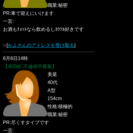
職業:秘密
PR:車で迎えにいけます
一言:
お酒もﾁｮｯﾄなら飲めるしｶｸﾃﾙ好きです
[
かよさんのアドレスを受け取る
]
8月6日14時
【幸田町-不倫相手募集】
美菜
40代
A型
154cm
性格:積極的
職業:秘密
PR:尽くすタイプです
一言: