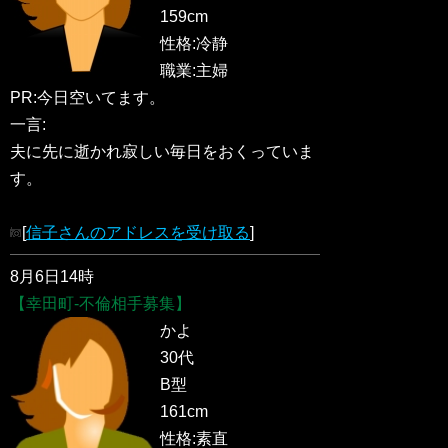
159cm
性格:冷静
職業:主婦
PR:今日空いてます。
一言:
夫に先に逝かれ寂しい毎日をおくっていま
す。
[
信子さんのアドレスを受け取る
]
8月6日14時
【幸田町-不倫相手募集】
かよ
30代
B型
161cm
性格:素直