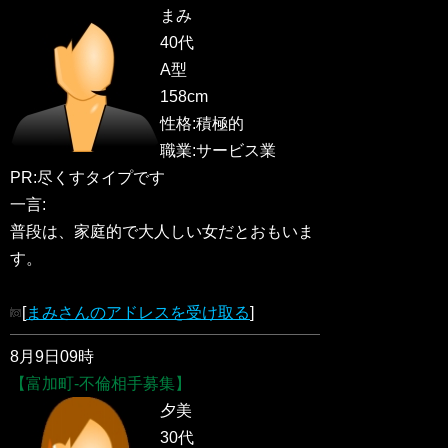
まみ
40代
A型
158cm
性格:積極的
職業:サービス業
PR:尽くすタイプです
一言:
普段は、家庭的で大人しい女だとおもいま
す。
[
まみさんのアドレスを受け取る
]
8月9日09時
【富加町-不倫相手募集】
夕美
30代