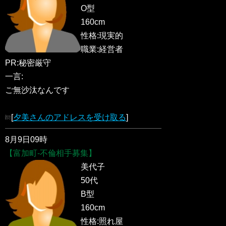
O型
160cm
性格:現実的
職業:経営者
PR:秘密厳守
一言:
ご無沙汰なんです
[
夕美さんのアドレスを受け取る
]
8月9日09時
【富加町-不倫相手募集】
美代子
50代
B型
160cm
性格:照れ屋