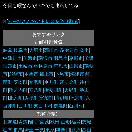
今日も暇なんでいつでも連絡してね
[
みーなさんのアドレスを受け取る
]
おすすめリンク
市町村別検索
岐阜
|
岐阜市
|
大垣市
|
高山市
|
多治見市
|
関市
|
中津川市
|
美濃市
|
瑞浪市
|
羽島市
|
恵那市
|
美濃
加茂市
|
土岐市
|
各務原市
|
可児市
|
山県市
|
瑞穂
市
|
飛騨市
|
本巣市
|
郡上市
|
下呂市
|
海津市
|
岐
南町
|
笠松町
|
養老町
|
垂井町
|
関ヶ原町
|
神戸
町
|
輪之内町
|
安八町
|
揖斐川町
|
大野町
|
池田
町
|
北方町
|
坂祝町
|
富加町
|
川辺町
|
七宗町
|
八
百津町
|
白川町
|
東白川村
|
御嵩町
|
白川村
|
都道府県別
北海道
|
青森
|
岩手
|
宮城
|
秋田
|
山形
|
福島
|
茨城
|
栃木
|
群馬
|
埼玉
|
千葉
|
東京
|
神奈川
|
新潟
|
富山
|