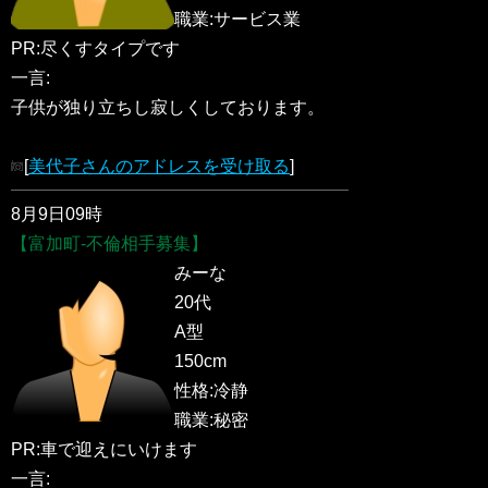
職業:サービス業
PR:尽くすタイプです
一言:
子供が独り立ちし寂しくしております。
[
美代子さんのアドレスを受け取る
]
8月9日09時
【富加町-不倫相手募集】
みーな
20代
A型
150cm
性格:冷静
職業:秘密
PR:車で迎えにいけます
一言: